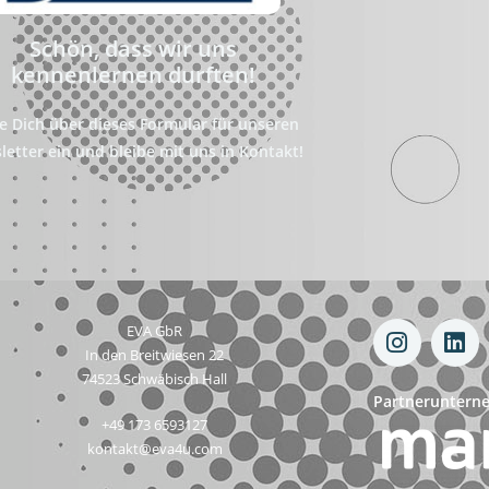
Schön, dass wir uns
kennenlernen durften!
e Dich über dieses Formular für unseren
letter ein und bleibe mit uns in Kontakt!
EVA GbR
In den Breitwiesen 22
74523 Schwäbisch Hall
Partneruntern
‭+49 173 6593127‬
kontakt@eva4u.com