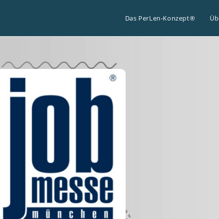
Das PerLen-Konzept®
Üb