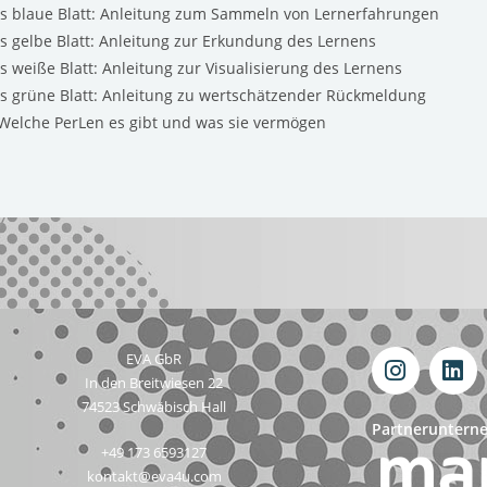
as blaue Blatt: Anleitung zum Sammeln von Lernerfahrungen
s gelbe Blatt: Anleitung zur Erkundung des Lernens
s weiße Blatt: Anleitung zur Visualisierung des Lernens
as grüne Blatt: Anleitung zu wertschätzender Rückmeldung
 Welche PerLen es gibt und was sie vermögen
EVA GbR
In den Breitwiesen 22
74523 Schwäbisch Hall
Partneruntern
‭+49 173 6593127‬
kontakt@eva4u.com